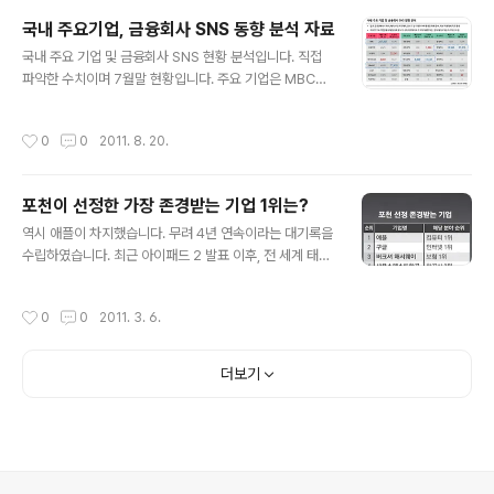
룹 회장을 비롯한 정해붕 하나카드 사장 및 임직원들이 참
국내 주요기업, 금융회사 SNS 동향 분석 자료
석한 가운데, 통합 카드사 출범을 축하하고 ‘국내 톱 카드사
글 내용
도약’을 위한 결의를 다졌다.하나카드는 회원수 520만명
국내 주요 기업 및 금융회사 SNS 현황 분석입니다. 직접
(개인 신용카드 기준), 자산 6조원, 연간 매출 50조원에 이
파악한 수치이며 7월말 현황입니다. 주요 기업은 MBC와
르는 국내 카드시장 점유율 8%의 중견카드사로 거듭난다.
OllehKT 가 금융회사는 하나은행과 현대카드가 앞서 나
중장기 목표는 2025년까지 연 매출 140조원, 순익 5천억
가고 있습니다. 국내에서는 Dell, 스타벅스, 코카콜라와 같
작성시간
0
0
2011. 8. 20.
원, ..
이 제대로 SNS를 활용하는 기업은 언제쯤에나 등장할런
지 아니 어쩌면 붐업으로만 끝날 수도 있겠다는 생각이 듭
니다. 많은 분들이 국내 기업의 SNS 활성화 방법에 대한
포천이 선정한 가장 존경받는 기업 1위는?
강연과 도서 출판등을 통해 홍보하고 있지만 왜 엑설런트
글 내용
한 사례가 안나오는 걸까요? 너무 이론에만 치중하는 것이
역시 애플이 차지했습니다. 무려 4년 연속이라는 대기록을
아닐까요? 아무쪼록, 모두들 힘내시기 바랍니다.
수립하였습니다. 최근 아이패드 2 발표 이후, 전 세계 태플
릿 시장의 70% 이상을 선점할 것이라는 얘기가 낭설이 아
닐 것이라는 믿음을 주네요. 애플의 위와 같은 경쟁력은
작성시간
0
0
2011. 3. 6.
"빠른 속도의 신제품 출시로 첨단 기업 수준을 전반적으로
높였다는" 배경 설명이 있네요~ 그 뒤를 따는 기업은 역시
나 애플 (컴퓨터 부문 1위) 과 용호상박인 구글 (인터넷 부
더보기
분 1위) 이 차지하였으며 페이스북은 제외가 되었네요~ 10
위권 안에 들지는 못했지만 삼성전자가 38위로 (전자부문
2위, 1위는 GE) 지난해 보다 4단계 상승을 하였으며 한국
기업으로는 유일한 50위권 포함입니다. "포천 선정 존경받
는 기업" 은 1999년부터 매년 기업 최고 경영자와 임원,