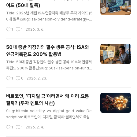
늘 글에서는 실무적인 관점에서 IRP 가입 시 놓치기 쉬운
이드 (50대 필독)
주의사항과 안정적인 수익을 내기 위한 ETF 전략을 공유
글 내용
해 사드립니다.IRP는 연간 최대 900만 원까지 16.5%의
Title: 2026년 개편 ISA·연금저축 배당주 투자 가이드 (5
세액공제 혜택을 제공합니다.금융사마다 운용 및 관리 수
0대 필독)Slug: isa-pension-dividend-strategy-2
수료가 다르므로 반드시 비교 후 개설해야 합니다.위험자
026Description: 50대 노후준비를 위한 2026년 ISA
작성시간
1
1
2026. 3. 6.
산 70%와 안전자산 30%의 비율을 맞춘 ETF 포트폴리
와 연금저축 활용법을 알아봅니다. 배당주 투자 시 과세이
오가 핵심입니다.1. IRP ..
연과 절세 혜택을 극대화하는 실전 전략을 확인하세요.은
퇴를 앞둔 50대에게 자산의 증식만큼 중요한 것은 지켜내
50대 중반 직장인의 필수 생존 공식: ISA와
는 것입니다. 특히 2026년 새롭게 개편되는 세금 제도를
연금저축펀드 200% 활용법
이해하고, ISA 연금저축 배당주 전략을 세우는 것은 필수
글 내용
적인 과제입니다. 투자의 대가 워런 버핏이 강조한 '잃지 않
Title: 50대 중반 직장인의 필수 생존 공식: ISA와 연금저
는 투자'의 첫걸음은 불필요한 세금을 줄여 과세이연을 통
축펀드 200% 활용법Slug: 50s-isa-pension-fund-s
한 장기 수익을 도모하는 것입니다.이 글에서는 IT 시스템
trategyDescription: 은퇴를 앞둔 50대 중반 직장인이
작성시간
1
0
2026. 2. 23.
을 설계하듯 체계적이고 논리적인 관점에서, 50..
라면 반드시 알아야 할 절세계좌 세팅법. ISA와 연금저축
펀드를 연계하여 세금은 줄이고 은퇴 후 현금흐름을 방어
하는 포트폴리오 전략을 짚어봅니다.본 내용은 곧 임금피
비트코인, '디지털 금'이라면서 왜 이리 요동
크(만56세)와 정식은퇴(만 60세)를 앞둔 저의 실제 얘기
칠까? (투자 멘토의 시선)
입니다. 50대 중반인 제게 ISA와 연금저축펀드의 활용법
글 내용
은 단순한 재테크를 넘어선 생존의 문제입니다. 임금피크
Slug: bitcoin-volatility-vs-digital-gold-value De
제 진입과 명예퇴직 등 소득절벽(Death Valley)이 눈앞에
scription: 비트코인이 '디지털 금'이라 불리면서도 극심
다가온 시점에서, 세금을 방어하고 안정적인 현금흐름을
한 변동성을 보이는 이유와 그럼에도 투자자들이 열광하는
작성시간
1
1
2026. 2. 4.
창출할 수 있는 절세계좌의 세팅은 선택이 아닌 필수입..
본질적 가치를 50대 투자 멘토의 시선으로 분석합니다.Pr
ologue: 롤러코스터 위에서 금(Gold)을 찾다"서비나라