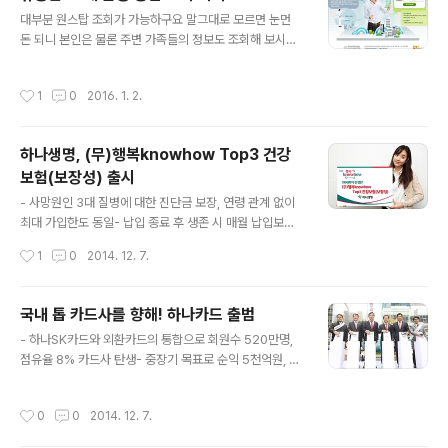
글 내용
대부분 원스탑 조회가 가능하구요 말그대로 모르면 눈먼
돈 되니 본인은 물론 주변 가족들의 정보도 조회해 보시기
바랍니다. 휴면계좌 통합 조회 시스템 : www.sleepmon
ey.or.krPayinfo (계좌이동서비스) : www.payinfo.or.
작성시간
1
0
2016. 1. 2.
kr상속인 금융거래 통합 조회 시스템 : cmpl.fss.or.kr통
합연금 포털 : 100lifeplan.fss.or.kr카드포인트 통합 조
회 시스템 : www.cardpoint.or.kr신용정보 조회 서비스
하나생명, (무)행복knowhow Top3 건강
: www.credit.co.kr보험가입 조회 서비스 : www.klia.o
보험(보장성) 출시
r.kr예.적금, 보험 등 금융상품 통합비교 공시 (2016년 1월
글 내용
오픈)서민금융 1332 : s1332.fss.or.kr금융교육센터 : e
- 사망원인 3대 질병에 대한 진단금 보장, 연령 관계 없이
du.fss.or.kr
최대 가입한도 동일- 납입 종료 후 생존 시 매월 납입보험
료만큼 건강관리자금 지급하나생명(대표 김인환)은 한국인
작성시간
1
0
2014. 12. 7.
의 사망원인 3대 질병인 암, 뇌출혈, 급성심근경색증에 대
한 진단금을 집중 보장하는 (무)행복knowhow Top3 건
강보험(보장성)을 출시하고 12월 5일부터 판매를 시작한
국내 톱 카드사를 향해! 하나카드 출범
다고 밝혔다.(무)행복knowhow Top3 건강보험(보장성)
글 내용
- 하나SK카드와 외환카드의 통합으로 회원수 520만명,
은 건강관리자금형과 30%만기환급형 2가지 종류로 나뉘
점유율 8% 카드사 탄생- 중장기 목표로 순익 5천억원, M/
며 고객의 니즈에 맞춰 선택할 수 있게 했다. 건강관리자금
S 15% 이상의 ‘톱 클래스’ 카드사 도약- 출범 초기 전략으
형은 보험료 납입 종료 후 납입기간과 동일한 기간 동안 매
로 ‘규모의 경제 마련’ 및 ‘모바일결제 주도권 강화’에 힘쓸
월 납입보험료를 건강관리자금으로 100% 환급 받을 수
작성시간
0
0
2014. 12. 7.
것 통합 하나카드는 1일 오전 본사에서 출범식을 열고 하나
있는 형태로, 월 100만원씩 10년간 납입할 경우 납입 종료
SK카드와 외환카드의 통합을 알렸다. 김정태 하나금융그
후 월 100만원을 ..