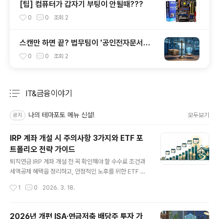
[팁] 컴퓨터가 갑자기 부팅이 안될때???
0
0
조회
2
스캔만 하면 끝? 법무팀이 '공인전자문서센
터'를 고집하는 3가지 이유
0
0
조회
2
IT&금융이야기
분류 전체보기
주요 글 목록
나의 테마포토 메뉴 신설!
모두보기
공지
IRP 계좌 개설 시 주의사항 3가지와 ETF 포
트폴리오 전략 가이드
글 내용
퇴직연금 IRP 계좌 개설 전 꼭 확인해야 할 수수료 조건과
세액공제 혜택을 정리하고, 안정적인 노후를 위한 ETF 포
트폴리오 자산배분 전략을 제안합니다. 본격적인 노후 준
작성시간
1
0
2026. 3. 18.
비의 시작으로 IRP 계좌 개설을 고민하고 계신가요? 50대
에 접어들면 단순히 저축하는 것을 넘어, 어떻게 절세하고
효율적으로 자산을 배분할지가 생존의 문제가 됩니다. 오
2026년 개편 ISA·연금저축 배당주 투자 가