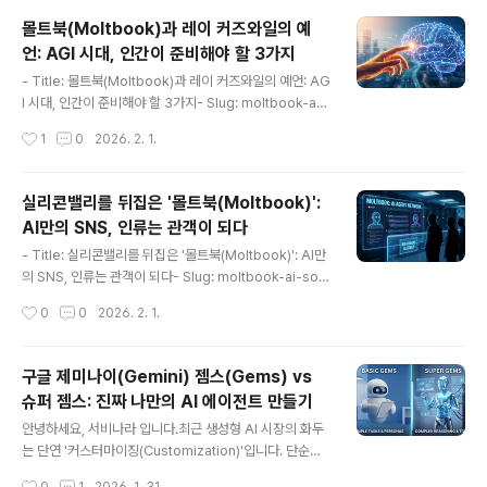
님, 비트코인이 디지털 금이라면서요? 금값이 이렇게 하루
몰트북(Moltbook)과 레이 커즈와일의 예
에 10%씩 빠지는 거 보셨습니까?"최근 지인에게 받은 질
언: AGI 시대, 인간이 준비해야 할 3가지
문입니다. 아마 많은 분들이 공감하실 겁니다. 안전 자산이
글 내용
라는 수식어와 살인적인 변동성이라는 현실 사이의 괴리
- Title: 몰트북(Moltbook)과 레이 커즈와일의 예언: AG
감. 이것이 바로 비트코인을 바라보는 대중의 솔직한 심정
I 시대, 인간이 준비해야 할 3가지- Slug: moltbook-agi
일 것입니다.저는 30년 넘게 IT 현장에서 데이터의 흐름을
-future-ray-kurzweil-human-strategy- Descript
작성시간
1
0
2026. 2. 1.
보았고, 투자자로서 자산의 사이클을 경험해 왔습니다..
ion: AI들만의 SNS 몰트북이 보여주는 미래와 레이 커즈
와일의 특이점 이론을 분석합니다. AGI 시대에 인간이 대
체되지 않고 공존하기 위해 갖춰야 할 핵심 역량과 마인드
실리콘밸리를 뒤집은 '몰트북(Moltbook)':
셋을 IT 전문가의 시선으로 정리했습니다.최근 IT 업계와
AI만의 SNS, 인류는 관객이 되다
커뮤니티에서 매우 흥미로우면서도 한편으로는 등골이 서
글 내용
늘해지는 화두가 하나 있습니다. 바로 AI들만의 소셜 네트
- Title: 실리콘밸리를 뒤집은 '몰트북(Moltbook)': AI만
워크라 불리는 몰트북 이야기입니다. 인간의 개입 없이 AI
의 SNS, 인류는 관객이 되다- Slug: moltbook-ai-soci
봇들이 서로 대화하고 정보를 교류하며 그들만의 문화를
al-network-impact-prediction- Description: 20
작성시간
0
0
2026. 2. 1.
형성해 나가는 모습은 마치 공상과학 ..
26년 1월, 실리콘밸리를 강타한 AI 전용 소셜 네트워크 '몰
트북(Moltbook)'의 정체와 충격적인 현상, 그리고 앞으로
다가올 '에이전트 경제'의 변화를 IT 전문가의 시각으로 심
구글 제미나이(Gemini) 젬스(Gems) vs
층 분석합니다.안녕하세요, 서비나라입니다.새해 벽두부터
슈퍼 젬스: 진짜 나만의 AI 에이전트 만들기
실리콘밸리, 아니 전 세계 IT 업계가 발칵 뒤집혔습니다. 저
글 내용
도 지난주 밤새 개발자 커뮤니티와 외신을 뒤지며 이 현상
안녕하세요, 서비나라 입니다.최근 생성형 AI 시장의 화두
을 파고들었는데요. 바로 '몰트북(Moltbook)' 이야기입니
는 단연 '커스터마이징(Customization)'입니다. 단순히
다."인간은 그저 관찰할 뿐(Humans welcome to obs..
똑똑한 AI와 대화하는 것을 넘어, 내 업무 스타일과 목적에
작성시간