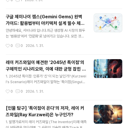
0
1
2026. 1. 31.
딱 맞는 '나만의 비서'를 만드는 것이죠. 구글 제미나이(Ge
mini)는 이를 **'젬스(Gems)'**라는 이름으로 서비스하
고 있습니다.그런데 최근 사용자들 사이에서 기존의 젬스
구글 제미나이 젬스(Gemini Gems) 완벽
와 차별화된, 더 강력한 기능을 수행하는 이른바 '슈퍼 젬스
가이드: 활용법부터 아키텍처 설계 필수 체크
(Super Gems)' 개념이 주목받고 있습니다. (※ 공식 명칭
글 내용
리스트까지
은 버전 업데이트나 티어에 따라 다를 수 있으나, 편의상
안녕하세요, 서비나라 입니다.최근 생성형 AI 시장의 화두
'고성능 젬스'를 통칭하여 설명합니다.)오늘은 IT 실무자의
는 '범용성'에서 '전문화'로 넘어가고 있습니다. 모든 것을
관점에서 이 둘이 정확히 어떻게 다르며, 우리가 어떻게 활
다 잘하는 AI도 중요하지만, "우리 팀의 코딩 스타일을 아
작성시간
0
0
2026. 1. 31.
용해야 하는지 명쾌하게 정리해 드리겠습니다.1. ..
는 AI" 혹은 **"내 투자 철학을 이해하는 비서"**가 더 절
실해진 것이죠.그 중심에 구글의 **'제미나이 젬스(Gemi
ni Gems)'**가 있습니다. 오늘은 현업 IT 전문가 관점에
레이 커즈와일이 예견한 '2045년 특이점'의
서 젬스의 활용 범위와 장단점, 그리고 이를 실무에 도입할
구체적인 시나리오와, 이에 대한 균형 잡힌 시
때 반드시 고려해야 할 아키텍처 설계 포인트를 깊이 있게
글 내용
각(반론 및 위험성)
다뤄보겠습니다.1. Gemini Gems란 무엇인가? (Definiti
1. 2045년 특이점: 인류가 '신'이 되는 날인가? (Kurzwei
on)쉽게 비유하자면, 일반 Gemini가 '박학다식한 백과사
l's Scenario)레이 커즈와일이 말하는 '특이점(Singulari
전'이라면, Gems는 **'특정 업무에 특화된 전문 비서'**
ty)'은 단순히 AI가 인간보다 똑똑해지는 수준을 의미하지
작성시간
0
0
2026. 1. 31.
입니다.사용자는 복잡한 프롬프트를 매번..
않습니다. 핵심은 "생물학적 인간과 비생물학적 지능(AI)
의 완전한 융합"입니다. 그는 이를 타임라인으로 제시했습
니다.📅 특이점 도달 로드맵커즈와일은 기술 발전의 속도
[인물 탐구] '특이점이 온다'의 저자, 레이 커
가 '수확 가속의 법칙(기하급수적 성장)'을 따른다고 주장
즈와일(Ray Kurzweil)은 누구인가?
하며 다음의 시기를 예언했습니다.2029년 (AI가 인간과
글 내용
대등해지는 시기):인공지능이 튜링 테스트(Turing Test)
1. 발명가로서의 레이 커즈와일 (The Inventor)미래 예측
를 완벽하게 통과합니다.이 시점의 AI는 인간의 언어를 완
이 설득력을 얻으려면, 그 사람의 기술적 배경(Track Rec