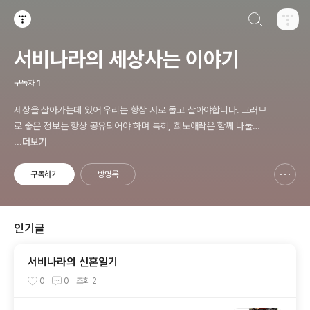
검색하기
티스토리
서비나라의 세상사는 이야기
구독자
1
세상을 살아가는데 있어 우리는 항상 서로 돕고 살아야합니다. 그러므
로 좋은 정보는 항상 공유되어야 하며 특히, 희노애락은 함께 나눌수
있어야 한다고 생각합니다. 서비나라의 세상사는 이야기는 일상다반
...더보기
사는 물론 지난 25여년간 다양한 업종과 분야에서 얻은 지식과 정보
를 여러분들과 함께 나누고자 합니다. - Hyper Connected & Shar
구독하기
방명록
신고하기 레이어
열기
ed.
인기글
서비나라의 신혼일기
0
0
조회
2