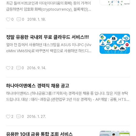
간단한 2가지 방법을 알려드리겠습니다. 1. WHOIS 사이
최근 들어 비트코인과 이더(이더리움의 화폐) 등의 가격이
트를 통한 확인(m.whois.co.kr) 먼저, 문자로 받은 의심
급등하면서 암호화 화폐(cryptocurrency), 블록체인(bl
사이트의 주소의 유형을 확인해보면 제가 실제 받은 위 문
ockchain)에 대한 대중의 관심이 높아졌다. 하지만 여전
작성시간
0
0
2018. 1. 18.
자의 도메인..
히 비트코인을 비롯한 블록체인에 대한 일반의 이해는 오
해에 가깝다. 예를 들어, 블록체인을 암호화 화폐(cryptoc
urrency)의 관점에서 투자(투기) 대상으로만 보는 것이
정말 유용한 국내외 무료 클라우드 서비스!!!
다. 다른 한편으로는 분산장부(distributed ledger)의
글 내용
얼마 전 집에서 사용하던 데스크탑을 ASUS 미니PC (Viv
관점에서 기존 시스템을 더욱 효율화하고 고도화할 기술로
oMini VM65N)로 바꾸면서 백업으로 사용하던 하드디스
만 생각하는 것이다.이러한 오해는 블록체인이 가져올 변
크 3TB (2+1)가 남게 되었다.추가 비용을 최소화 하면서
화에 대해 무시하거나 과소평가하는 결과를 가져온다. 하
도 백업 디스크 활용을 잘 할 수 있을까를 고민하던 중 외장
지만 블록체인은 크게 세 가지 측면에서 금융, 조직, 경제,
작성시간
2
0
2016. 9. 14.
하드디스크 독과 국내외 무료 클라우드 서비스 활용으로
사회에 혁명적인 변화를 가져올 것이다.첫째, 블록체인은
결정하고 아래와 같이 간단히 소개해 봅니다. 오랫동안 개
유무형의..
인용 NAS (Qnap TS-210)를 사용해온터라 그 편리성을
하나아이앤에스 경력직 채용 공고
알기에 이번 기회에 그 동안 눈여겨 봐왔던 신형 NAS (W
글 내용
D My Cloud PR2100)를 알아보니 이번에 바꾼 미니PC
하나아이앤에스 (하나금융그룹 IT자회사) 경력사원 채용 중 입니다. 많은 지원 부탁
정도의 비용이 추가되어 포기하고 외장 하드디스크 독 (스
드립니다. 대상 : 대리~과장급 (관련업무 3년 이상 경력자) - AP개발 : 공통, HTS서
카이디지탈 듀얼독)으로 대체하였다. 010203 Qnap TS
버/투자정보, 랩, 유가증권, 아키텍쳐, QA, BRM - 기술 (청라) : 전기 설비, 기계 설
-210WD My Cloud PR2100 스카이디지탈 듀..
비 상세 채용 조건은 아래에서 확인 부탁드립니다. https://hanains.saramin.co.k
작성시간
2
0
2016. 1. 27.
r 많은 공유 부탁드립니다.
유용한 10대 금융 통합 조회 서비스