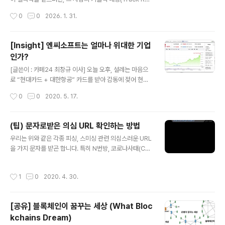
벽히 이해하고, 감정적인 교류가 가능해집니다. (현재 생성
ord)이 중요합니다. 커즈와일은 단순히 말만 하는 사람이
작성시간
0
0
2026. 1. 31.
형 AI의 발전 속도를 볼 때 가장 실현 가능성이..
아닙니다. 그는 젊은 시절부터 세상을 바꾼 기술들을 직접
개발했습니다.광학 문자 인식(OCR) 기술: 지금은 흔하게
쓰는, 스캔한 문서의 글자를 텍스트로 변환하는 기술의 선
[Insight] 엔씨소프트는 얼마나 위대한 기업
구자입니다.평판 스캐너: 최초의 CCD 평판 스캐너를 개발
인가?
했습니다.텍스트 음성 변환(TTS): 시각 장애인을 위해 문
글 내용
자를 소리로 읽어주는 기계를 발명했습니다. (가수 스티비
[글쓴이 : 카페24 최창규 이사] 오늘 오후, 설레는 마음으
원더가 이 기술의 첫 고객이자 친구가 된 일화는 유명합니
로 “현대카드 + 대한항공” 카드를 받아 감동에 젖어 현대
다.)커즈와일 신디사이저: 음악을 하시는 분들은 아실 겁니
카드의 마케팅을 칭송했지만, 실은 요사이 풀리지 않는 나
작성시간
0
0
2020. 5. 17.
다. 실제 피아노 소리를 완벽하게 재현한 전자 악기 '커즈와
의 진짜 과제는 바로 엔씨소프트의 위대함이다.​ ​ 그동안 내
일' 브..
가 걸어왔던 커리어가 주로 통신이나 미디어, 커머스와 관
련된 것이라서 직간접적으로 겪은 “위대한 기업(Good to
(팁) 문자로받은 의심 URL 확인하는 방법
Great)”은 2000년대 초반의 NTT docomo, 그리고 F
글 내용
우리는 위와 같은 각종 피싱, 스미싱 관련 의심스러운 URL
ANG(Facebook, Amazon, Netflix, Google), Micr
을 가지 문자를 받곤 합니다. 특히 N번방, 코로나사태(Cov
osoft, Tesla, NVIDIA, Alibaba, Tencent, 그리고 Ap
id-19)등 사회적인 이슈가 있을 때 더욱 기승을 부립니다.
ple과 삼성전자와 같은 이름들이다. ​ ​ ​ 국내에서는 단연 N
그런데 말입니다. 정말 위와 같은 문자를 받고 나면 링크를
AVER와 kakao.​ ​ 최근에 네이버와 카카오 주가가 사상 최
작성시간
1
0
2020. 4. 30.
눌러서 확인해보고 싶지 않으세요? 하지만 혹시라도 개인
고..
정보 탈취 또는 스마트폰에 악성 프로그램이 설치되어 모
든 자료가 날아갈까 봐 불안하시죠? 그럴 때 아주 쉽게 의
[공유] 블록체인이 꿈꾸는 세상 (What Bloc
심 URL을 확인할 수 있는 방법을 알려드리겠습니다. 물론
kchains Dream)
제가 알려드리는 것 외에도 다양한 방법이 있겠지만 아주
글 내용